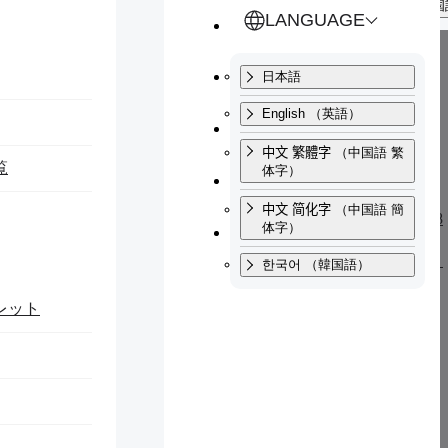
한국어
（韓国
検索
とじる
04日
LANGUAGE
電気設
交通アクセス
備点検
日本語
に伴う
学外ウ
とじる
English
（英語）
サイトマップ
重要なお知らせ
ェブサ
中文 繁體字
（中国語 繁
イト停
覧
体字）
お問い合わせ
止のお
知らせ
中文 简化字
（中国語 簡
（８/28
寄附・ご支援
体字）
～
８/30）
한국어
（韓国語）
レット