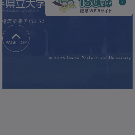
手県滝沢市巣子152-52
PAGE TOP
© 2026 Iwate Prefectural University.