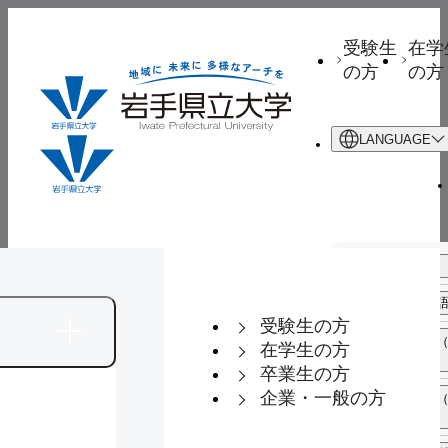
受験生
在学
の方
の方
LANGUAGE
日本語
大学案
学部・大
入試情
学生生
キャリ
研究
English
（英
内
学院等
報・教育
活
ア・就職
域連
受験生の方
連携
中文 繁體字
（中国語 繁
在学生の方
体字）
卒業生の方
企業・一般の方
中文 简化字
（中国語 簡
体字）
2026年08月