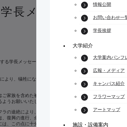
情報公開
る学長メッセージ
お問い合わせ一
学長挨拶
大学紹介
大学案内パンフ
する学長メッセージ
広報・メディア
震により、犠牲になられた方々に謹んで哀悼の意を表するとと
キャンパス紹介
はご家族を含めた被災状況の確認を行っておりますが、被災さ
フラワーマップ
るようお願いいたします。
アートマップ
フラの途絶により、現在も極めて厳しい状況が続いており、皆
は、復興の進行、余震の発生、天候等により、日々変化してい
には、この点に十分留意して適切な情報収集を心がけていただ
施設・設備案内