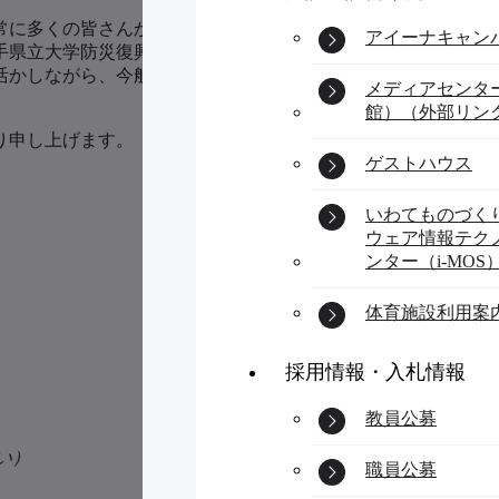
非常に多くの皆さんから、ご支援をいただきました。本学は、
アイーナキャン
岩手県立大学防災復興支援センター」を新たに設置し、地域の
活かしながら、今般の能登半島地震の被災地の復旧や復興に役
メディアセンタ
館）（外部リン
り申し上げます。
ゲストハウス
いわてものづく
ウェア情報テク
ンター（i-MOS
体育施設利用案
採用情報・入札情報
教員公募
さい）
職員公募