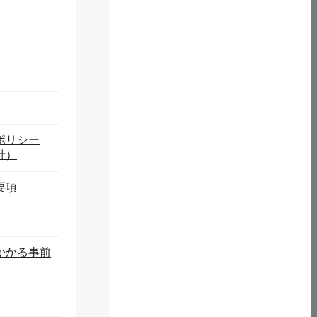
© 2026 Iwate Prefectural University.
ポリシー
針）
要項
かかる事前