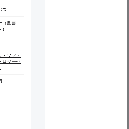
東日本大震災津波時には、全国の学生ボランティア等の受入れの
パス
防災力向上に資する支援活動、調査研究活動、人材育成活動等の
立てていただけるように取り組んでいきたいと考えておりま
ー（図書
ク）
り・ソフト
ノロジーセ
）
内