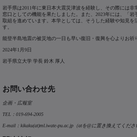
岩手県は2011年に東日本大震災津波を経験し、その際には
窓口としての機能を果たしました。また、2023年には、「
取組を進めています。本学としては、そうした経験や知見を
す。
能登半島地震の被災地の一日も早い復旧・復興を心よりお祈
2024年1月9日
岩手県立大学 学長 鈴木 厚人
お問い合わせ先
企画・広報室
TEL：019-694-2005
E-mail：kikaku(at)ml.iwate-pu.ac.jp（atを@に置き換えてくだ