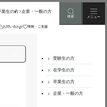
卒業生の方
企業・一般の方
検索
メニュー
お問い合わせ
寄附・ご支援
ア・就職
研究・地域連携
国際交流
受験生の方
ェブサイト停止のお知らせ（８/28～８/30）
在学生の方
卒業生の方
検索
企業・一般の方