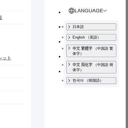
とじる
とじる
LANGUAGE
覧
交通アクセス
日本語
English
（英語）
サイトマップ
中文 繁體字
（中国語 繁
体字）
お問い合わせ
レット
中文 简化字
（中国語 簡
寄附・ご支援
体字）
もに、被災された方々及びその関係の皆様に心よりお見舞い申
한국어
（韓国語）
れた学生の皆様や地震により今後の学生生活に支障を来たす恐
さんの中には、被災者に寄り添ってボランティア活動に参加し
ます。ボランティア活動が、場合によっては災害復旧の妨げと
くようお願いします。