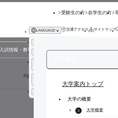
受験生の方
在学生の方
交通アクセス
サイトマップ
LANGUAGE
日本語
入試情報・教育連携
学生生活
キャリ
English
（英語）
大学案内
サイト内検索
中文 繁體字
（中国語 繁
受験生の方
体字）
2026年08月04日
電気設備点検に伴う学外ウ
在学生の方
中文 简化字
（中国語 簡
キーワードを入力してください
体字）
大学案内トップ
卒業生の方
한국어
（韓国語）
大学の概要
企業・一般の方
サイト内検索
大学概要