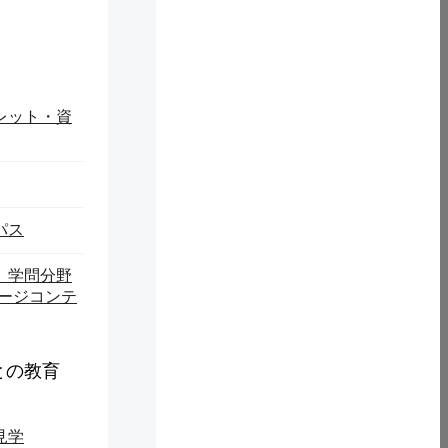
レット・資
パス
】学問分野
ページコンテ
との教育
見学