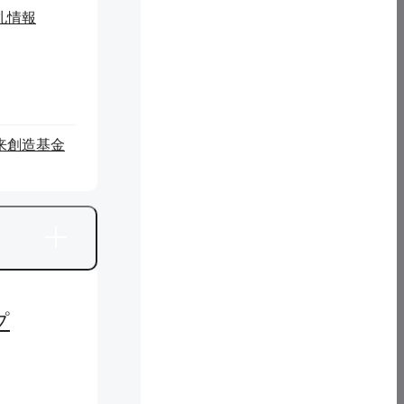
札情報
来創造基金
プ