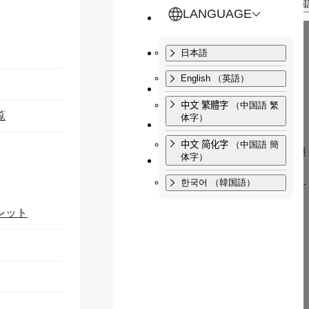
한국어
（韓国
検索
とじる
04日
LANGUAGE
電気設
交通アクセス
備点検
日本語
に伴う
学外ウ
とじる
English
（英語）
サイトマップ
重要なお知らせ
ェブサ
中文 繁體字
（中国語 繁
イト停
覧
体字）
お問い合わせ
止のお
知らせ
中文 简化字
（中国語 簡
（８/28
寄附・ご支援
体字）
～
８/30）
한국어
（韓国語）
レット