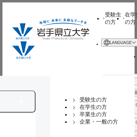
受験生
在学
の方
の方
LANGUAGE
日本語
大学案
学部・大
入試情
学生生
キャリ
研究
English
（英
内
学院等
報・教育
活
ア・就職
域連
受験生の方
連携
中文 繁體字
（中国語 繁
在学生の方
体字）
卒業生の方
企業・一般の方
中文 简化字
（中国語 簡
体字）
2026年08月