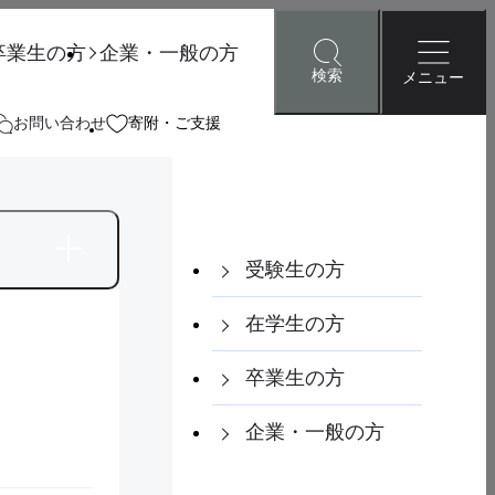
卒業生の方
企業・一般の方
検索
メニュー
お問い合わせ
寄附・ご支援
ア・就職
研究・地域連携
国際交流
受験生の方
ェブサイト停止のお知らせ（８/28～８/30）
在学生の方
卒業生の方
検索
企業・一般の方