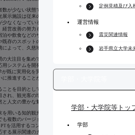
定例見積及び入
者数が少ない状態であり、今後、久慈地域に人の流れを増加さ
光展示施設は従来の展示サービスしか提供できないため、館内
運営情報
が少なくなっている。特に、オフシーズンの閑散期には来館者
、経営改善の努力も限界が見えてきている。久慈地域は、人気
震災関連情報
宿泊や飲食などのサービスも低調である。この影響で、現在の
や既存のスポットの再構築が不可欠である。この局面を打開す
携によって、久慈地域に新たな魅力を生み出し、観光客の増加
岩手県立大学未
世間の大注目を集めている。このChatGPTや今年3月に公開さ
応用システムを開発することで、中小の観光展示施設でも簡単
大学が既に実用化を実現した展示案内システムを融合させること
学部・大学院等
いに推進することができるであろう。
ることを目的としている。そのため、久慈地域の豊かな自然資
目され、観光客の増加による経済効果が期待できる。また、地
然と人文の豊かな魅力を多くの人々に知ってもらい、地域の発
学部・大学院等トッ
末を用いる知的観光案内システムを構築することで、展示内容
でも複数のバージョンのガイドとクイズを事前に用意する必要
学部
tGPTを活用するコンテンツの自動作成アプローチと取り組み
応する展示関連のガイドやクイズのコンテンツの量産を低コス