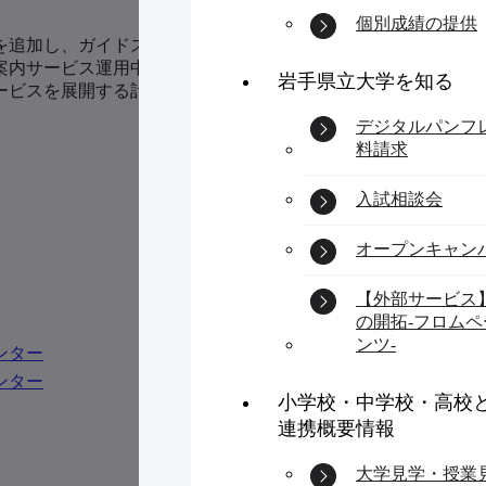
個別成績の提供
を追加し、ガイドスポットを約50箇所に拡大する予定である。
案内サービス運用中には、岩手県立大学が定期的に運用状況を確
岩手県立大学を知る
ービスを展開する計画もある。この研究で確立した技術とノウ
デジタルパンフ
料請求
入試相談会
オープンキャン
【外部サービス
の開拓-フロム
ンツ-
ンター
ンター
小学校・中学校・高校
連携概要情報
大学見学・授業