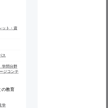
本研究で構築したシステムと確立した枠組みを活用して、これ
認し、必要なサポートを提供する。また、SNSとの連携や会
ハウ、サービス運用モデルは、久慈地域を含む県内外の他の観
レット・資
パス
】学問分野
ページコンテ
との教育
見学