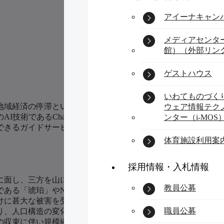
アイーナキャン
メディアセンタ
館）（外部リン
ゲストハウス
いわてものづく
地域経済の停滞という課題に直面している。本研究では、久慈
ウェア情報テク
AI技術であるChatGPTを活用して、久慈地下水族科学館で
ンター（i-MOS
できるガイドサービスを活用することで、観光施設の魅力化と
体育施設利用案
採用情報・入札情報
面し、三方を山に囲まれている。総面積624平方キロメート
教員公募
ある「琥珀」やNHK連続テレビ小説「あまちゃん」で活躍し
て続けに甚大な被害を受けており、復旧・復興は順調に進んでいる
職員公募
り、人口構造の変化による様々な問題への対応が必要となって
の収束に伴い規模縮小が進めば雇用維持は難しくなることが予