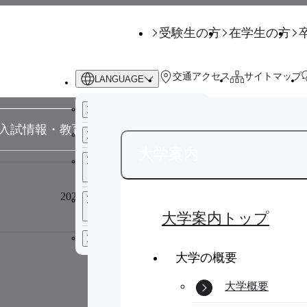
受験生の方
在学生の方
交通アクセス
サイトマップ
LANGUAGE
日本語
入試情報・教育連携
学生生活
キャリ
English
（英語）
大学案内
サイト内検索
中文 繁體字
（中国語 繁
受験生の方
体字）
2026年08月04日
電気設備点検に伴う学外ウ
在学生の方
中文 简化字
（中国語 簡
キーワードを入力してください
体字）
大学案内トップ
卒業生の方
한국어
（韓国語）
大学の概要
企業・一般の方
サイト内検索
大学概要