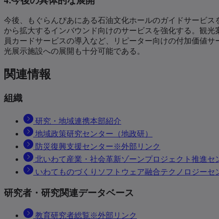
4.今後の具体的な展開
今後、もぐらんぴあにある石油文化ホールのガイドサービス
から拡大するインバウンド向けのサービスを強化する。観光
員カードサービスの導入など、リピーター向けの付加価値サ
光展示施設への展開も十分可能である。
関連情報
組織
研究・地域連携本部紹介
地域政策研究センター（地政研）
防災復興支援センター※外部リンク
北いわて産業・社会革新ゾーンプロジェクト推進セ
いわてものづくりソフトウェア融合テクノロジーセ
研究者・研究関連データベース
教育研究者総覧※外部リンク