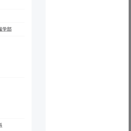
の多様化なニーズに合う知的なガイドサービスを提供する。来
よる施設の利用状況の可視化機能を開発することで、来館者の
化を推進する。
報学部
科