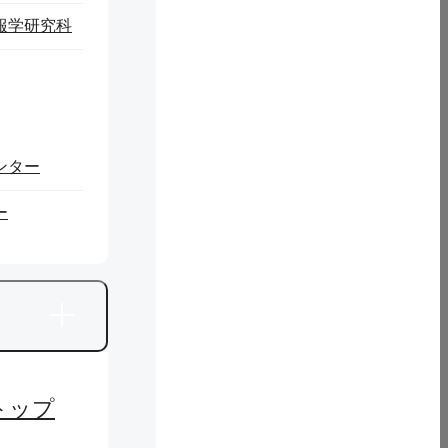
報学研究科
ている。岩手県立大学が独自に開発した赤外線高速通信技術と
るファームウェアが開発された。来館者向けのガイドサービス
コーナーに関する解説やクイズサービスを提供している。
ンター
ー
運用状況の管理のために、事務室にはスタンプラリー管理、端
らに、生成AIのChatGPTを活用して、ガイドやクイズの
成したガイドとクイズのコンテンツ画面の一部である。
トップ