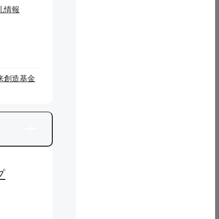
札情報
せる観光事業が拡大されれば、新たな雇用の受け皿となる可能
のガイド不足や来館者の多様なニーズに対応できない状況にあ
数が極端に少なくなり、正常な経営を圧迫する状態に陥ること
観光スポットが不足しており、観光の人気が低い状況が続いて
久慈市内には観光ホテルが存在しないという厳しい状況があ
るには、岩手県立大学と久慈地域が協力し、魅力的な人気観光
につながることが期待される。
来創造基金
れた進化版のGPT-4は、先に述べた問題や課題を解決する大きな可
にガイドとクイズのコンテンツを拡充・更新することができる
によって、人材や財政など課題を直面している中小観光展示施
源を活かした観光業を振興し、地域の活性化を実現することが
域の活性化により、住民の生活が豊かになり、人口減少の問題
展に貢献することが期待される。
プ
の魅力を感じさせるガイドサービスを提供する。また、来館者
がある。展示内容に関する専門知識を持たない職員にとって
を開発することで、観光施設にとってネックになる自分でコンテ
トで実現する。