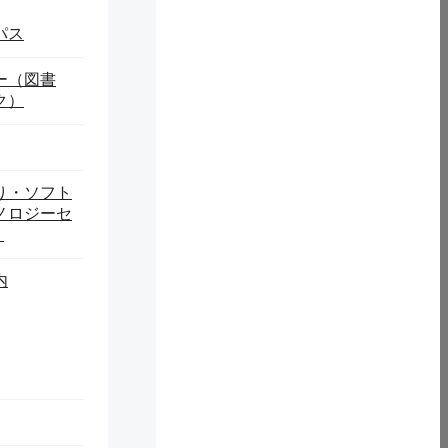
パス
ー（図書
ク）
り・ソフト
市商工観光課と連携し、岩手県立大学の研究グループが独自の
ノロジーセ
知的ガイドサービスと経営管理データの自動集計・可視化を実現
）
活性化を図り、地域経済を支える活発な観光産業を育成するこ
内
ルの約9割が林野であり、海にも面していることから、一次産業
た｢北限の海女｣など地域特有の資源を活用している。東日本
ものの、まだ途中段階にある。図1と図2に示されるように、全
おり、地域社会に大きな影響を与えている。現在の久慈市の雇
想されている。