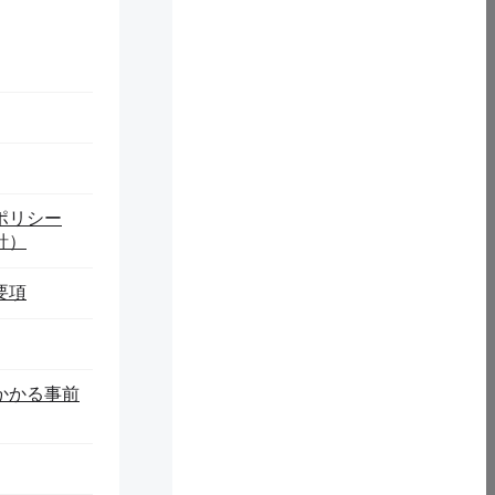
ポリシー
針）
要項
観光作業の振興で久慈市の社会、雇用、そして経済の課題を解
、既存の観光施設の魅力化と活性化は不可欠である。久慈市商
にわたって蓄積してきた展示ノウハウや豊富な実物展示などを
かかる事前
はそのままで通用運用でき、直ちに観光促進の効果を発揮し、
開発では、ChatGPTなど新しい技術を活用し、ガイドシス