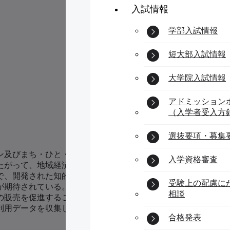
入試情報
学部入試情報
短大部入試情報
大学院入試情報
アドミッション
（入学者受入方
選抜要項・募集
ン及びまち・ひと・しごと創生総合戦略」を実現するために、
入学資格審査
たがって、地域経済を支える活発な観光産業を育成するために
で、開発された知的観光案内システムは、観光展示施設が長年
受験上の配慮に
が期待されている。更に、本研究で構築されたガイドシステム
相談
販売を促進することが可能になる。久慈地下水族科学館のガイド
利用データを収集し、大学の学術研究も一層促進する。
合格発表