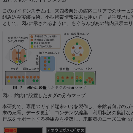
このガイドシステムは、来館者向けの館内エリアでのサービ
組み込み実装技術、小型携帯情報端末を用いて、見学履歴に
として、図2に示されるように、もぐらんぴあの館内展示エリ
図2：館内に設置したタグの分布マップ
本研究で、専用のガイド端末20台を製作し、来館者向けの
末の充電、データ更新、コンテンツ編集、利用状況の集計など
作成をサポートする枠組みを構築し、来館者のニーズに合っ