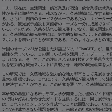
一方、現在は、生活関連・娯楽業及び宿泊・飲食業等は就業
性が充分に期待できる。残念ながら、久慈地域に点在する観
る。さらに、館内のサービスが単一であるため、リピーター
がある。観光展示施設も来館者のニーズを十分に把握できず
いる。そのため、久慈を訪れる観光客も少なく、観光関連の
る。久慈地域の観光振興には、魅力的な観光スポットの開発
スポットを増やすことが重要である。このような大学との連
米国のオープンAIが公開した対話型AIの『ChatGPT』が、
能性を示している。この新しい技術を活用したアプローチと
ようになる。そして、この注目されるGPT技術と岩手県立
設を魅力的な観光スポットに変貌させ、地域の観光産業を大
この研究では、久慈地域を魅力的な地方都市として発展させ
最大の目標である。これにより、久慈地域が観光地として注
も解決することができる。この研究を通じて、久慈地域の自
本研究の基盤になる岩手県立大学が開発した小型のガイド端
の行動や好みに合わせたガイドを提供するには、同じ展示物
は、これらのコンテンツを作成することは困難である。Cha
ンツが作成できない課題を解消し、来館者の行動や嗜好に対