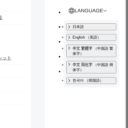
とじる
とじる
地域の観光展示施設の魅
LANGUAGE
覧
築と研究」
交通アクセス
日本語
English
（英語）
サイトマップ
中文 繁體字
（中国語 繁
体字）
お問い合わせ
レット
中文 简化字
（中国語 簡
寄附・ご支援
体字）
한국어
（韓国語）
究」