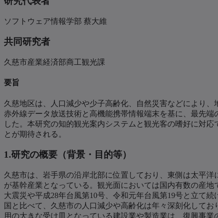
研究代表者
ソフトウェア情報学部 蔡大維
共同研究者
久慈市産業経済部商工観光課
要旨
久慈地区は、人口減少や少子高齢化、自然災害などにより、
赤外線データ放送技術と高機能携帯情報端末を基に、最先端の
した。本研究の知的観光案内システムと観光客の嗜好に対応
とが期待される。
1.研究の概要（背景・目的等）
久慈市は、岩手県の沿岸北部に位置しており、東側は太平洋に
が基幹産業となっている。観光面においては国内有数の産地で
大震災や平成28年台風第10号、令和元年台風第19号と立
国と比べて、久慈市の人口減少や高齢化は年々深刻化してお
用の大きな受け皿となっている建設業や製造業は、復興事業