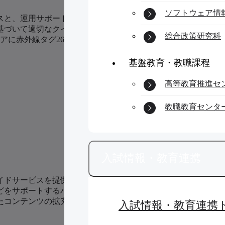
ソフトウェア情
スと、運用サポートを行う事務エリアのサービスから成り立っ
基づいて適切なクイズを出題する新しい知的案内機能を実現す
総合政策研究科
アに赤外線タグ26個とICタグラベル21個を設置し、各展示
基盤教育・教職課程
高等教育推進セ
教職教育センタ
入試情報・教育連携
ガイドサービスを提供している。また、来館者向けのサービスと
をサポートするハードウェアとソフトウェアが備えられている。さ
たコンテンツの拡充作業を省力化しながら実現した。図3は作
入試情報・教育連携