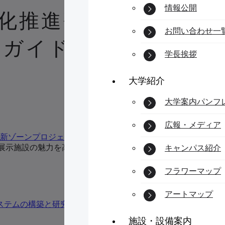
情報公開
性化推進研究 「久慈
お問い合わせ一
的ガイドシステムの構
学長挨拶
大学紹介
大学案内パンフ
広報・メディア
新ゾーンプロジェクト推進センター
光展示施設の魅力を高めるための知的ガイドシステムの構築と研
キャンパス紹介
フラワーマップ
アートマップ
テムの構築と研究（PDF）
施設・設備案内