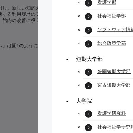
看護学部
用し、新しい知的ガイドの取り組みを開発することで、来館者
映する利用履歴のデータベースを構築し、ヒートマップなどに
社会福祉学部
、館内の改善に役立てることができ、施設運営のDX化と高度
ソフトウェア情
総合政策学部
ム」は図1のように構成されている。
短期大学部
盛岡短期大学部
宮古短期大学部
大学院
看護学研究科
社会福祉学研究