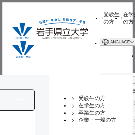
受験生
在学
の方
の方
LANGUAGE
日本語
大学案
学部・大
入試情
学生生
キャリ
研究
English
（英
内
学院等
報・教育
活
ア・就職
域連
受験生の方
連携
中文 繁體字
（中国語 繁
在学生の方
体字）
卒業生の方
企業・一般の方
中文 简化字
（中国語 簡
体字）
2026年08月