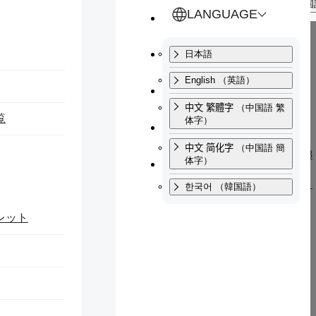
한국어
（韓国
検索
とじる
04日
LANGUAGE
電気設
交通アクセス
備点検
日本語
に伴う
学外ウ
とじる
English
（英語）
サイトマップ
重要なお知らせ
ェブサ
中文 繁體字
（中国語 繁
イト停
覧
体字）
お問い合わせ
止のお
知らせ
中文 简化字
（中国語 簡
（８/28
寄附・ご支援
体字）
～
８/30）
한국어
（韓国語）
レット