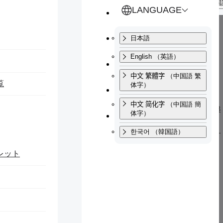
한국어
（韓国
検索
とじる
04日
LANGUAGE
電気設
交通アクセス
備点検
日本語
に伴う
学外ウ
とじる
English
（英語）
サイトマップ
重要なお知らせ
ェブサ
中文 繁體字
（中国語 繁
イト停
覧
体字）
お問い合わせ
止のお
知らせ
中文 简化字
（中国語 簡
（８/28
寄附・ご支援
体字）
～
８/30）
한국어
（韓国語）
レット