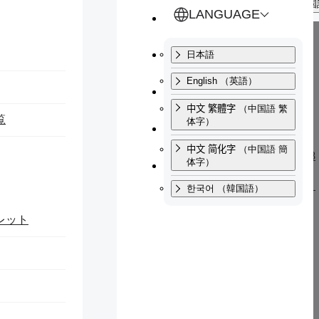
한국어
（韓国
検索
とじる
04日
LANGUAGE
電気設
交通アクセス
備点検
日本語
に伴う
学外ウ
とじる
English
（英語）
サイトマップ
重要なお知らせ
ェブサ
中文 繁體字
（中国語 繁
イト停
覧
体字）
お問い合わせ
止のお
知らせ
中文 简化字
（中国語 簡
（８/28
寄附・ご支援
体字）
～
８/30）
한국어
（韓国語）
レット