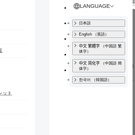
한국어
（韓国
検索
とじる
04日
LANGUAGE
電気設
交通アクセス
備点検
日本語
に伴う
学外ウ
とじる
English
（英語）
サイトマップ
重要なお知らせ
ェブサ
中文 繁體字
（中国語 繁
イト停
覧
体字）
お問い合わせ
止のお
知らせ
中文 简化字
（中国語 簡
（８/28
寄附・ご支援
体字）
～
８/30）
한국어
（韓国語）
レット