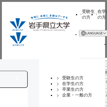
受験生
在学
の方
の方
LANGUAGE
日本語
大学案
学部・大
入試情
学生生
キャリ
研究
English
（英
内
学院等
報・教育
活
ア・就職
域連
受験生の方
連携
中文 繁體字
（中国語 繁
在学生の方
体字）
卒業生の方
企業・一般の方
中文 简化字
（中国語 簡
体字）
2026年08月