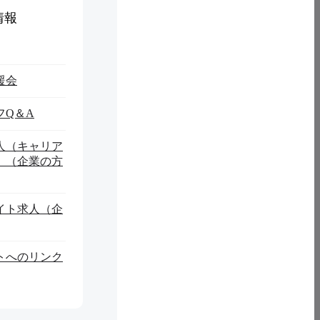
情報
援会
フQ＆A
人（キャリア
）（企業の方
イト求人（企
トへのリンク