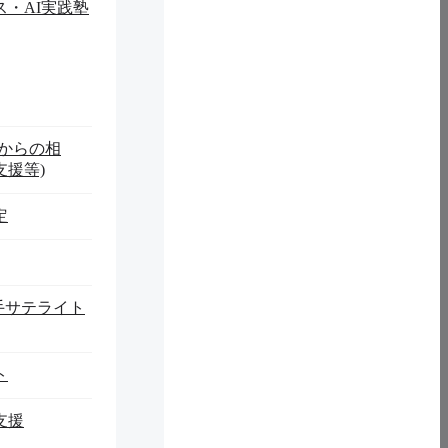
・AI実践塾
域からの相
援等)
定
岩手サテライト
ト
支援