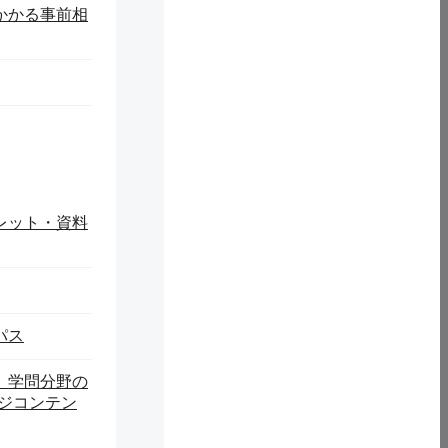
かかる事前相
レット・資料
パス
】学問分野の
ージコンテン