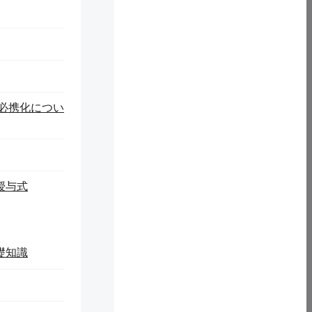
C必携化につい
授与式
礎知識