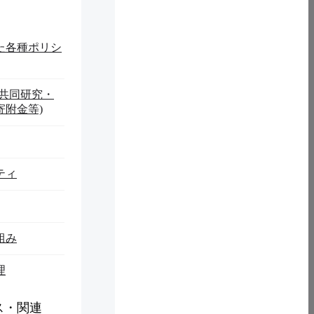
た各種ポリシ
(共同研究・
寄附金等)
ティ
組み
理
ス・関連