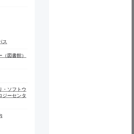
外務省茗荷谷研修所
旧蔵記録 戦中期植
民地行政資料 教
パス
育・文化・宗教篇
ー（図書館）
り・ソフトウ
ロジーセンタ
トップページ
新着情報一覧
新着情報一覧「学内向け」
内
外務省茗荷谷研修所旧蔵記録 戦中期植民地行政資
料 教育・文化・宗教篇