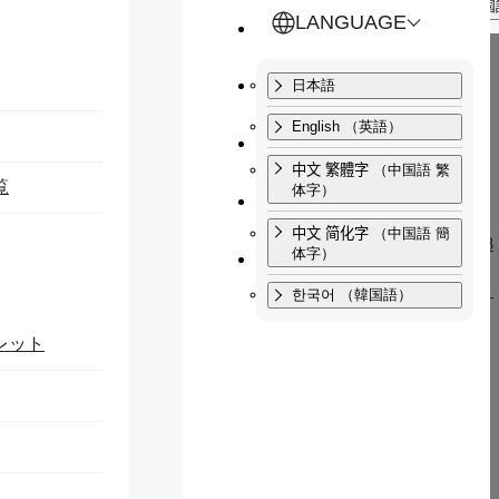
한국어
（韓国
検索
とじる
04日
LANGUAGE
電気設
交通アクセス
備点検
日本語
に伴う
学外ウ
とじる
English
（英語）
サイトマップ
重要なお知らせ
ェブサ
中文 繁體字
（中国語 繁
イト停
覧
体字）
お問い合わせ
止のお
知らせ
中文 简化字
（中国語 簡
（８/28
寄附・ご支援
体字）
～
８/30）
한국어
（韓国語）
レット