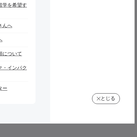
留学を希望す
さんへ
へ
頼について
ク・インパク
ター
とじる