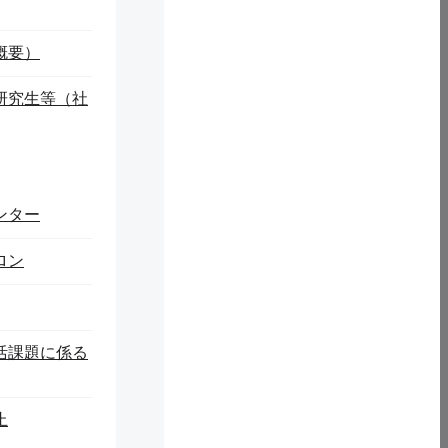
概要）
研究生等（社
ンター
ロン
活課題に係る
止