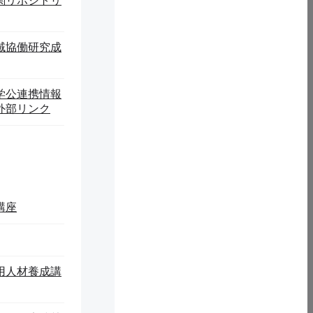
関リポジトリ
域協働研究成
学公連携情報
外部リンク
講座
用人材養成講