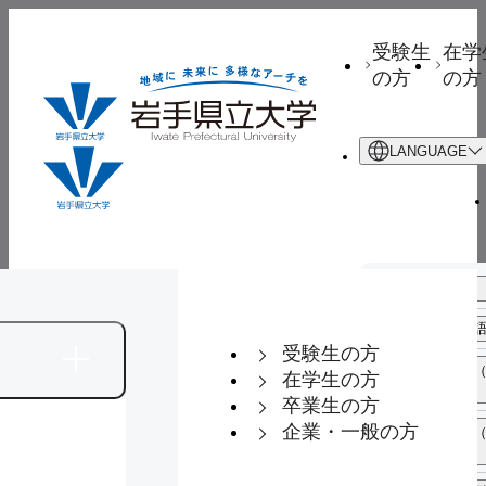
受験生
在学
の方
の方
LANGUAGE
日本語
大学案
学部・大
入試情
学生生
キャリ
研究
English
（英
内
学院等
報・教育
活
ア・就職
域連
受験生の方
連携
中文 繁體字
（中国語 繁
在学生の方
体字）
卒業生の方
企業・一般の方
中文 简化字
（中国語 簡
体字）
2026年08月