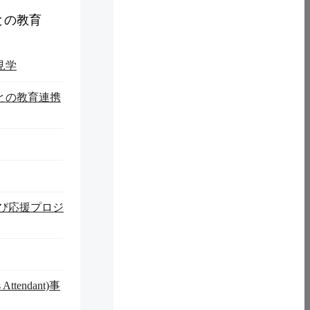
との教育
見学
との教育連携
学び応援プロジ
ttendant)事