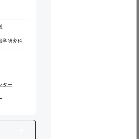
このサイト
プライバシ
学内専用サイト
について
ーポリシー
（外部リンク）
科
報学研究科
手県滝沢市巣子152-52
ンター
ー
PAGE TOP
© 2026 Iwate Prefectural University.