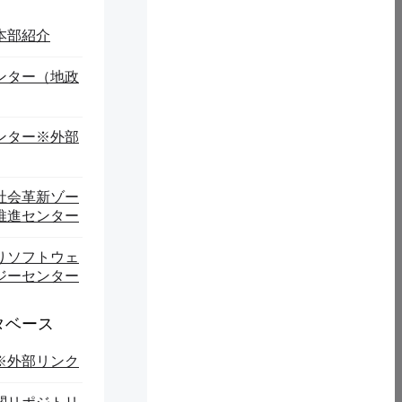
本部紹介
ンター（地政
ンター※外部
社会革新ゾー
推進センター
りソフトウェ
ジーセンター
タベース
※外部リンク