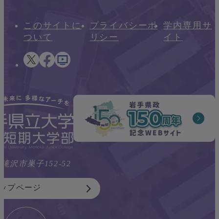
このサイトに
プライバシーポ
学内専用サ
ついて
リシー
イト
県滝沢市巣子152-52
ップページ