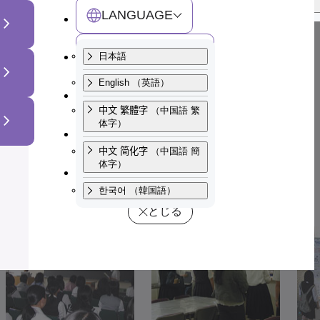
한국어
（韓国語）
とじる
検索
LANGUAGE
オープンキャンパス
交通アクセス
日本語
とじる
English
（英語）
サイトマップ
中文 繁體字
（中国語 繁
体字）
お問い合わせ
中文 简化字
（中国語 簡
体字）
寄附・ご支援
トップページ
学生生活
一年の流れ
オープンキャンパス
한국어
（韓国語）
とじる