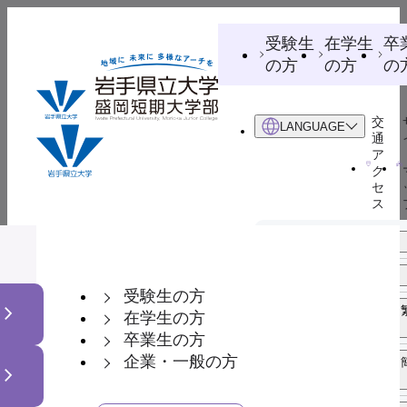
受験生
在学生
卒
の方
の方
の
交
LANGUAGE
通
ア
ク
セ
ス
日本語
学部紹介
学科紹介
学生生活
就職・進
入試情
English
（英語）
学情報
受験生の方
中文 繁體字
（中国語 繁
在学生の方
体字）
卒業生の方
企業・一般の方
中文 简化字
（中国語 簡
体字）